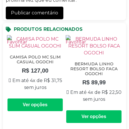
próxima vez que eu comentar.
PRODUTOS RELACIONADOS
CAMISA POLO MC SLIM
CASUAL OGOCHI
BERMUDA LINHO
RESORT BOLSO FACA
R$
127,00
OGOCHI
Em até 4x de
R$
31,75
R$
89,99
sem juros
Em até 4x de
R$
22,50
sem juros
Ver opções
Ver opções