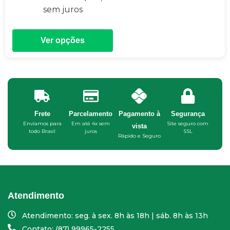
sem juros
Ver opções
Frete
Parcelamento
Pagamento à
Segurança
Enviamos para
Em até 4x sem
Site seguro com
vista
todo Brasil
juros
SSL
Rápido e Seguro
Atendimento
Atendimento: seg. à sex. 8h às 18h | sáb. 8h às 13h
Contato: (87) 99965-2255