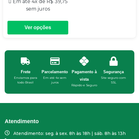
Em até 4x de
R$
39,75
sem juros
Ver opções
Frete
Parcelamento
Pagamento à
Segurança
Enviamos para
Em até 4x sem
Site seguro com
vista
todo Brasil
juros
SSL
Rápido e Seguro
Atendimento
Atendimento: seg. à sex. 8h às 18h | sáb. 8h às 13h