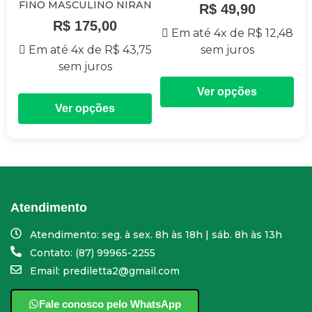
FINO MASCULINO NIRAN
R$
49,90
R$
175,00
Em até 4x de
R$
12,48
Em até 4x de
R$
43,75
sem juros
sem juros
Ver opções
Ver opções
Atendimento
Atendimento: seg. à sex. 8h às 18h | sáb. 8h às 13h
Contato: (87) 99965-2255
Email: prediletta2@gmail.com
Fale conosco pelo WhatsApp