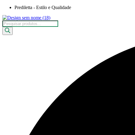
Ir
Prediletta - Estilo e Qualidade
para
o
Pesquisar
conteúdo
produtos