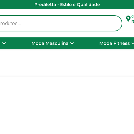
Prediletta - Estilo e Qualidade
O
R
o
Moda Masculina
Moda Fitness