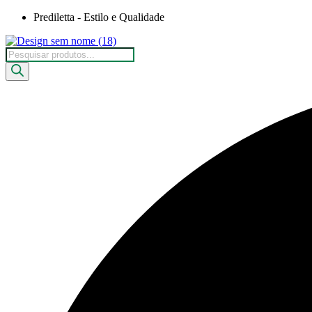
Ir
Prediletta - Estilo e Qualidade
para
o
Pesquisar
conteúdo
produtos