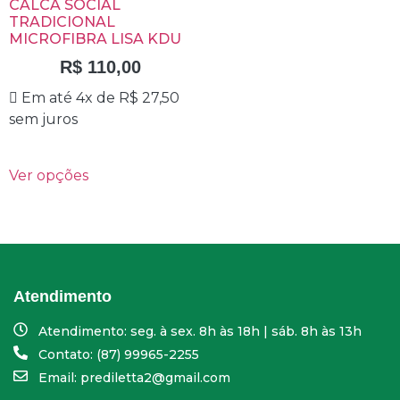
CALCA SOCIAL
TRADICIONAL
MICROFIBRA LISA KDU
R$
110,00
Em até 4x de
R$
27,50
sem juros
Ver opções
Atendimento
Atendimento: seg. à sex. 8h às 18h | sáb. 8h às 13h
Contato: (87) 99965-2255
Email: prediletta2@gmail.com