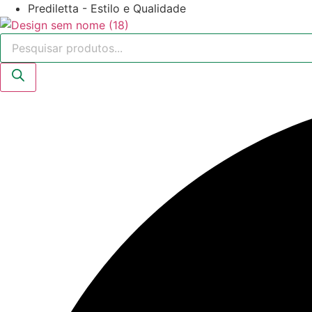
Ir
Prediletta - Estilo e Qualidade
para
Pesquisar
o
produtos
conteúdo