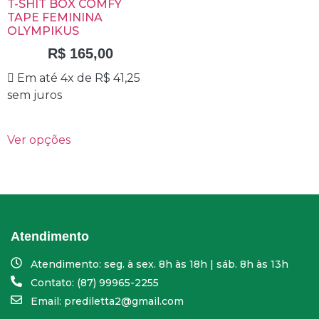
T-SHIT BOX COMFY
TAPE FEMININA
OLYMPIKUS
R$
165,00
Em até 4x de
R$
41,25
sem juros
Ver opções
Atendimento
Atendimento: seg. à sex. 8h às 18h | sáb. 8h às 13h
Contato: (87) 99965-2255
Email: prediletta2@gmail.com