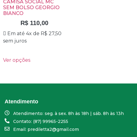
CAMISA SOCIAL MC
SEM BOLSO GEORGIO
BIANCO
R$
110,00
Em até 4x de
R$
27,50
sem juros
Ver opções
Atendimento
Atendimento: seg. à sex. 8h às 18h | sáb. 8h às 13h
Contato: (87) 99965-2255
Email: prediletta2@gmail.com