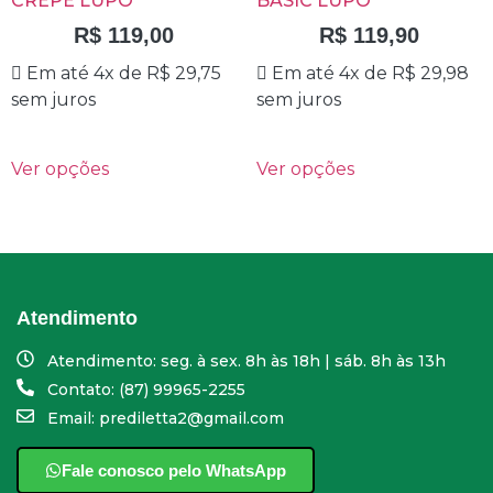
CREPE LUPO
BASIC LUPO
R$
119,00
R$
119,90
Em até 4x de
R$
29,75
Em até 4x de
R$
29,98
sem juros
sem juros
Ver opções
Ver opções
Atendimento
Atendimento: seg. à sex. 8h às 18h | sáb. 8h às 13h
Contato: (87) 99965-2255
Email: prediletta2@gmail.com
Fale conosco pelo WhatsApp